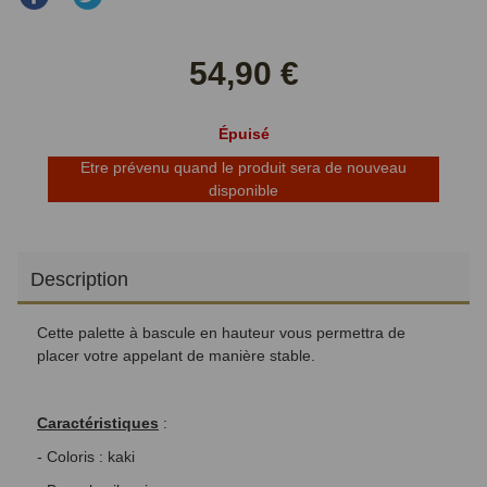
sur
sur
Facebook
Twitter
54,90 €
Épuisé
Etre prévenu quand le produit sera de nouveau
disponible
Description
Cette palette à bascule en hauteur vous permettra de
placer votre appelant de manière stable.
Caractéristiques
:
- Coloris : kaki