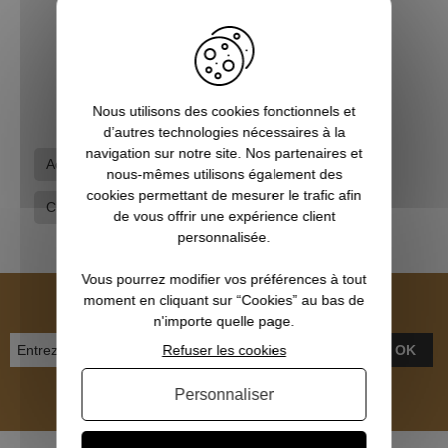
Support pour appelant
3,50 €
Nous utilisons des cookies fonctionnels et
d’autres technologies nécessaires à la
navigation sur notre site. Nos partenaires et
Accessoires pour appelants
Appeaux appelants
nous-mêmes utilisons également des
cookies permettant de mesurer le trafic afin
Chasse du pigeon
de vous offrir une expérience client
personnalisée.
Vous pourrez modifier vos préférences à tout
NEWSLETTER
moment en cliquant sur “Cookies” au bas de
n'importe quelle page.
Refuser les cookies
OK
Personnaliser
Inscrivez-vous et recevez nos bons plans