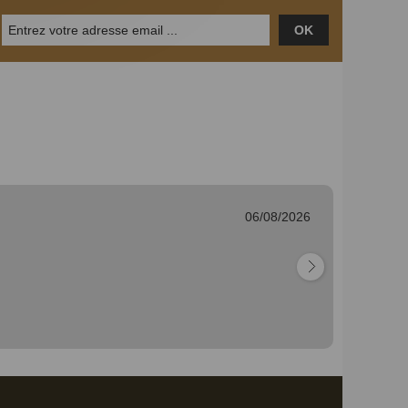
OK
06/08/2026
Mu
 ma commande"
"c