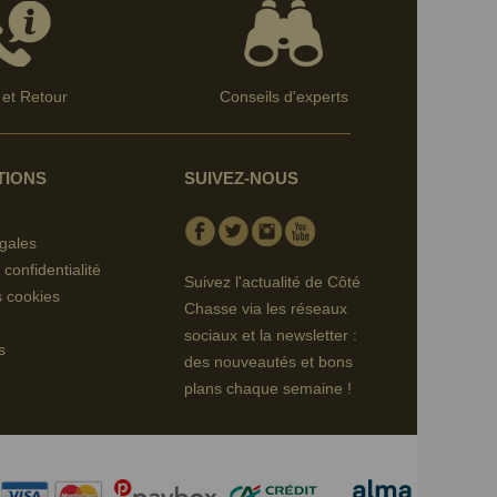
et Retour
Conseils d'experts
TIONS
SUIVEZ-NOUS
Facebook
Twitter
Instagram
Youtube
gales
 confidentialité
Suivez l'actualité de Côté
s cookies
Chasse via les réseaux
sociaux et la newsletter :
s
des nouveautés et bons
plans chaque semaine !