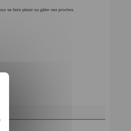
ur se faire plaisir ou gâter ses proches.
c