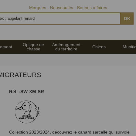
Marques
Nouveautés
Bonnes affaires
OK
Optique de
Aménagement
pement
Chiens
Muniti
chasse
du territoire
M MIGRATEURS
Réf. :SW-XM-SR
Collection 2023/2024,
découvrez le canard sarcelle qui survole