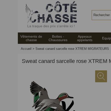
Panneau de gestion des cookies
La traque des prix s'arrête ici !
Vêtements de
Bottes -
Appeaux
Equi
chasse
Chaussures
appelants
Accueil
>
Sweat canard sarcelle rose XTREM MIGRATEURS
Sweat canard sarcelle rose XTRE