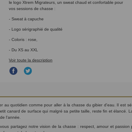
le logo Xtrem Migrateurs, un sweat chaud et confortable pour
vos sessions de chasse :
- Sweat à capuche
- Logo sérigraphié de qualité
- Coloris : rose,
- Du XS au XXL
Voir toute la description
Partager
Partager
sur
sur
Facebook
Twitter
 au quotidien comme pour aller à la chasse du gibier d'eau. Il est sér
petit canard de surface qui malgré
sa petite taille, reste fin et élancé.
La
 de l'année.
ous partagez notre vision de la chasse : respect, amour et passion po