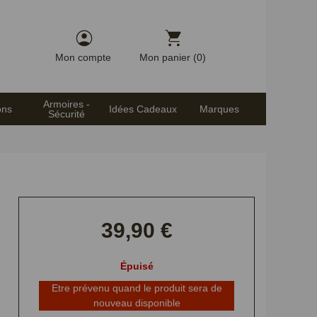
Mon compte
Mon panier (0)
Armoires -
ons
Idées Cadeaux
Marques
Sécurité
39,90 €
Épuisé
Etre prévenu quand le produit sera de
nouveau disponible