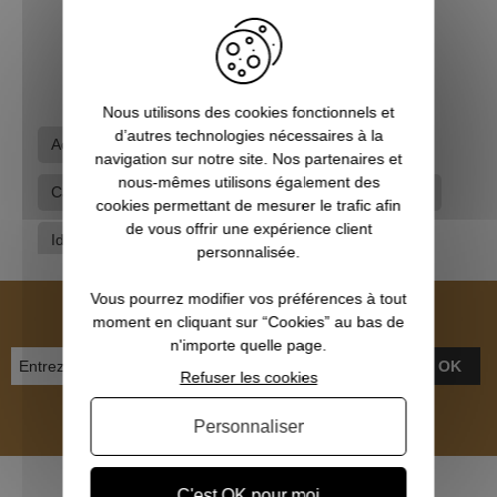
1,00 €
Nous utilisons des cookies fonctionnels et
d’autres technologies nécessaires à la
Accessoires
Autocollants
Browning
navigation sur notre site. Nos partenaires et
nous-mêmes utilisons également des
Calendrier de l'avent du chasseur
Idées cadeaux
cookies permettant de mesurer le trafic afin
de vous offrir une expérience client
Idées cadeaux pour elle
Idées cadeaux pour lui
personnalisée.
Vous pourrez modifier vos préférences à tout
NEWSLETTER
moment en cliquant sur “Cookies” au bas de
n'importe quelle page.
OK
Refuser les cookies
Personnaliser
Inscrivez-vous et recevez nos bons plans
C'est OK pour moi