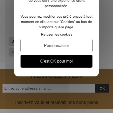
de vous offrir une expérience client
Sweat Xtrem Wildboar bi-color noir orange fluo
personnalisée.
Vous pourrez modifier vos préférences à tout
36,90 €
moment en cliquant sur “Cookies” au bas de
n'importe quelle page.
Refuser les cookies
Black-friday
Bonnes affaires
Deerhunter
Personnaliser
Tee-shirts - Polos
Vêtements hommes
C'est OK pour moi
NEWSLETTER
OK
Inscrivez-vous et recevez nos bons plans