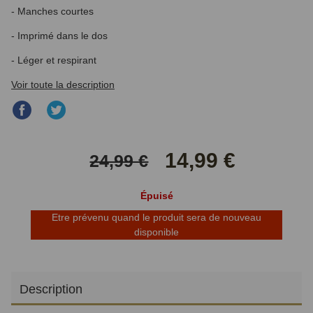
- Manches courtes
- Imprimé dans le dos
- Léger et respirant
Voir toute la description
Partager
Partager
sur
sur
Facebook
Twitter
14,99 €
24,99 €
Épuisé
Etre prévenu quand le produit sera de nouveau
disponible
Description