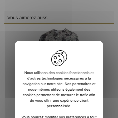
Vous aimerez aussi
T
Nous utilisons des cookies fonctionnels et
d’autres technologies nécessaires à la
navigation sur notre site. Nos partenaires et
Tee-shirt manches courtes Spandex camo digital
nous-mêmes utilisons également des
SOMLYS
cookies permettant de mesurer le trafic afin
de vous offrir une expérience client
25,95 €
personnalisée.
Vous pourrez modifier vos préférences à tout