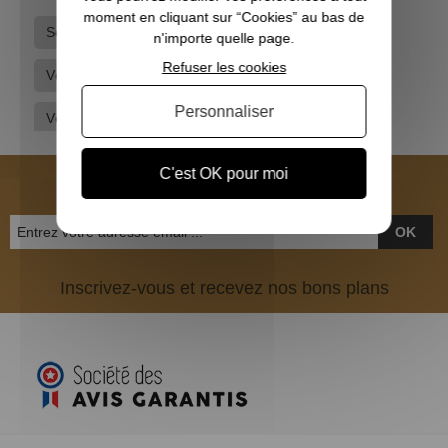
moment en cliquant sur “Cookies” au bas de
Somlys
Tee-shirts - Polos
n'importe quelle page.
Refuser les cookies
Vêtements camouflage
Vêtements de chasse
Personnaliser
Vêtements hommes
Vêtements orange fluo
NEWSLETTER
C'est OK pour moi
OK
Inscrivez-vous et recevez nos bons plans