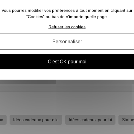
AVIS CONCERNANT LE PRODUIT
Vous pourrez modifier vos préférences à tout moment en cliquant sur
“Cookies” au bas de n'importe quelle page.
1
Refuser les cookies
Personnaliser
0
0
0
0
1★
2★
3★
4★
5★
C'est OK pour moi
023)
ux
Idées cadeaux pour elle
Idées cadeaux pour lui
Statue