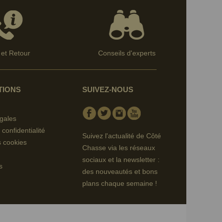
et Retour
Conseils d'experts
TIONS
SUIVEZ-NOUS
Facebook
Twitter
Instagram
Youtube
gales
 confidentialité
Suivez l'actualité de Côté
s cookies
Chasse via les réseaux
sociaux et la newsletter :
s
des nouveautés et bons
plans chaque semaine !