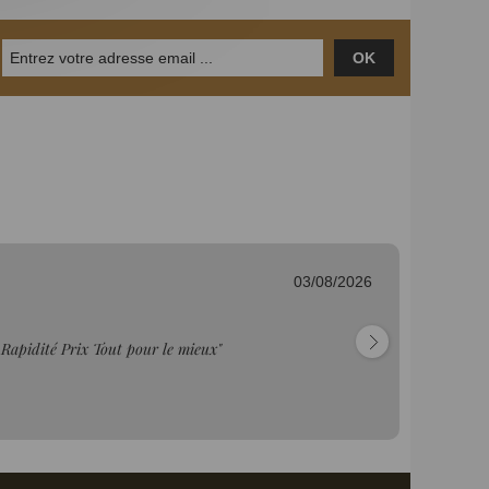
OK
03/08/2026
Ju
l, Super prix, super matériel . Je conseille"
"T