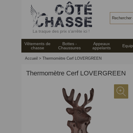
Panneau de gestion des cookies
La traque des prix s'arrête ici !
Vêtements de
Bottes -
Appeaux
Equi
chasse
Chaussures
appelants
Accueil
>
Thermomètre Cerf LOVERGREEN
Thermomètre Cerf LOVERGREEN