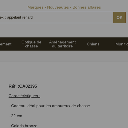
Marques
Nouveautés
Bonnes affaires
OK
Optique de
Aménagement
pement
Chiens
Muniti
chasse
du territoire
Réf. :CA02395
Caractéristiques :
- Cadeau idéal pour les amoureux de chasse
- 22 cm
- Coloris bronze