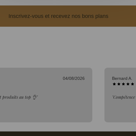
Inscrivez-vous et recevez nos bons plans
03/08/2026
Denis B.
rix Tout pour le mieux"
"Super accuei