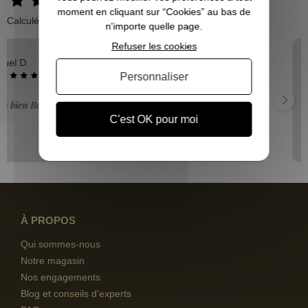
moment en cliquant sur “Cookies” au bas de
Calculé à partir de 500 avis.
n'importe quelle page.
Refuser les cookies
Bernard A.
03/08/2026
Personnaliser
"Compétence Rapidité Prix Tout pour le mieux"
C'est OK pour moi
À PROPOS
Qui sommes-nous
Notre magasin
Nos engagements
Blog et conseils d'experts