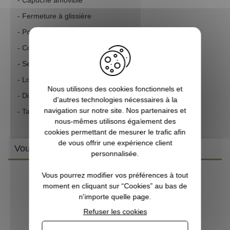
- Fermeture à glissière
- Poignet réglable a Velcro
- Cordon de serrage sur le bas
- Se range dans la poche
- Logo beretta caoutchouté sur le rabat de la poche
Nous utilisons des cookies fonctionnels et
- Disponible en coloris Vert et Marron
d’autres technologies nécessaires à la
navigation sur notre site. Nos partenaires et
- Taille du S au 4XL
nous-mêmes utilisons également des
cookies permettant de mesurer le trafic afin
de vous offrir une expérience client
Vous aimerez aussi
personnalisée.
Vous pourrez modifier vos préférences à tout
moment en cliquant sur “Cookies” au bas de
n'importe quelle page.
Refuser les cookies