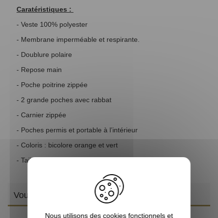
Caratéristiques :
- Veste 100% polyester
- Membrane imperméable et respirante.
- Doublure polaire
- Repose main
- Poche poitrine zippée
- 2 grande poches avec rabbat
- Carnier zippée
- Poches permis et portable à l’intérieur
- Coloris : bicolore orange et vert
- Taille du 8 au 16 ans
Vous aimerez aussi
Nous utilisons des cookies fonctionnels et