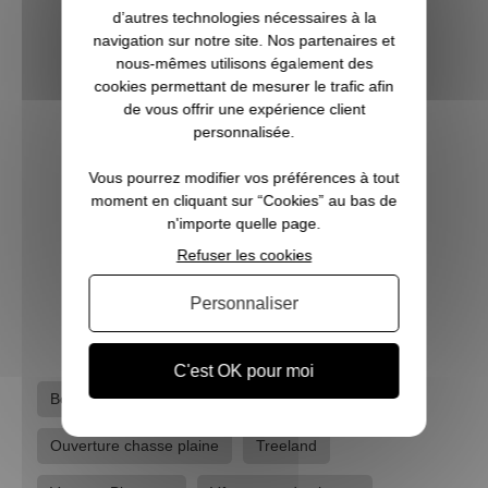
d’autres technologies nécessaires à la
T
navigation sur notre site. Nos partenaires et
nous-mêmes utilisons également des
cookies permettant de mesurer le trafic afin
de vous offrir une expérience client
personnalisée.
Vous pourrez modifier vos préférences à tout
moment en cliquant sur “Cookies” au bas de
n'importe quelle page.
Tour de cou polaire réversible vert / orange SOMLYS
Refuser les cookies
18,70 €
Personnaliser
C'est OK pour moi
Bonnes affaires
Marques
Ouverture chasse plaine
Treeland