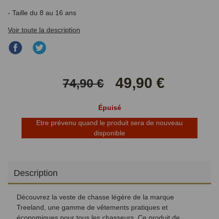
- Taille du 8 au 16 ans
Voir toute la description
Partager
Partager
sur
sur
Facebook
Twitter
49,90 €
74,90 €
Épuisé
Etre prévenu quand le produit sera de nouveau
disponible
Description
Découvrez la veste de chasse légère de la marque
Treeland, une gamme de vêtements pratiques et
économiques pour tous les chasseurs. Ce produit de