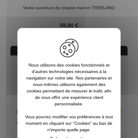
Veste ouverture de chasse marron TREELAND
59,90 €
AVIS CONCERNANT LE PRODUIT
Nous utilisons des cookies fonctionnels et
8.7
d’autres technologies nécessaires à la
/10
navigation sur notre site. Nos partenaires et
nous-mêmes utilisons également des
VOIR L'ATTESTATION
Basé sur 3 avis
cookies permettant de mesurer le trafic afin
de vous offrir une expérience client
personnalisée.
Nathalie
Publié le 02/01/2025 à 09:31
(Date de commande : 22/12/2024)
Vous pourrez modifier vos préférences à tout
Produit de qualité et conforme à la description
moment en cliquant sur “Cookies” au bas de
n'importe quelle page.