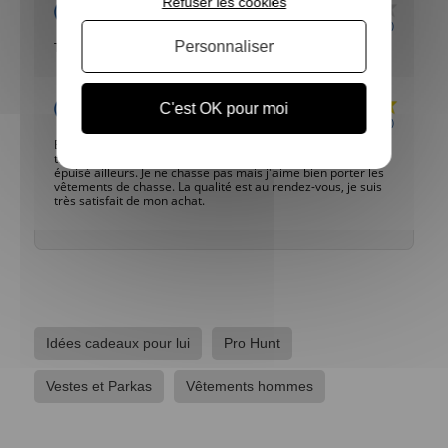
Refuser les cookies
Claude
Publié le 24/10/2024 à 17:06
(Date de commande : 18/10/2024)
Personnaliser
Taille un peu petite pour du 4xl
Acheteur Vérifié
C'est OK pour moi
Publié le 30/07/2023 à 14:05
(Date de commande : 24/07/2023)
Belle veste Verney Carron fox evo, très heureux de l'avoir
trouvée avec ma taille sur votre site, car souvent en stock
épuisé ailleurs. Je ne chasse pas mais j'aime bien porter les
vêtements de chasse. La qualité est au rendez-vous, je suis
très satisfait de mon achat.
Idées cadeaux pour lui
Pro Hunt
Vestes et Parkas
Vêtements hommes