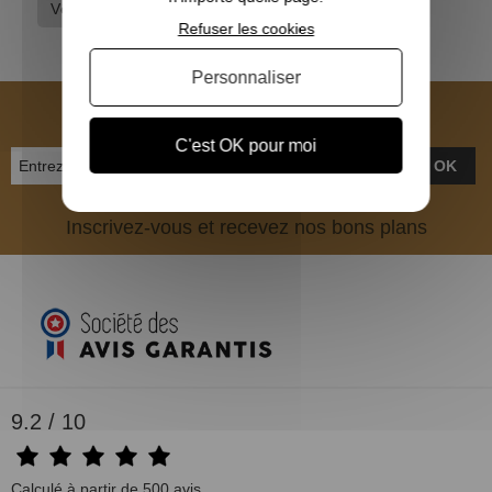
Vêtements de chasse
Vêtements hommes
Refuser les cookies
Personnaliser
NEWSLETTER
C'est OK pour moi
OK
Inscrivez-vous et recevez nos bons plans
9.2 / 10
Calculé à partir de 500 avis.