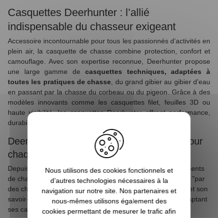
Casquettes Deerhunter : l’allié
indispensable du chasseur exigeant
Accessoire incontournable pour tous les passionnés d’activités en
plein air, la casquette de chasse combine protection, confort et
camouflage. Avec son expertise reconnue, Deerhunter propose
une large gamme de
casquettes techniques, adaptées à
toutes les pratiques de chasse
, du grand gibier au gibier d'eau
en passant par la chasse du corbeau ou du pigeon. Grâce à des
modèles innovants comme les casquettes filet, feuilles 3D ou
haute visibilité, les casquettes Deerhunter offrent performance,
durabilité et design fonctionnel.
Deerhunter : des casquettes techniques pour
chaque type de chasse
Depuis plus de 30 ans, Deerhunter développe des équipements
Nous utilisons des cookies fonctionnels et
de chasse robustes et performants. Fidèle à sa philosophie "par
d’autres technologies nécessaires à la
des chasseurs, pour des chasseurs", la marque danoise met son
navigation sur notre site. Nos partenaires et
savoir-faire au service de la protection et du confort, en adaptant
nous-mêmes utilisons également des
ses casquettes aux différents types de chasse :
cookies permettant de mesurer le trafic afin