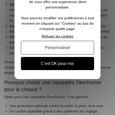
de vous offrir une expérience client
Casquettes camouflage 3D feuilles
: parfaites pour la
personnalisée.
chasse du gibier d'eau, migrateur, pigeon ou du corbeau, en
maximisant l'effet de mimétisme naturel pour se fondre dans
Vous pourrez modifier vos préférences à tout
la végétation
moment en cliquant sur “Cookies” au bas de
Casquettes filet camouflage
: légères et ultra-respirantes,
n'importe quelle page.
idéales pour les périodes chaudes ou les approches discrètes
Refuser les cookies
Casquettes haute visibilité
: pour la sécurité en chasse au
grand gibier ou lors des battues
Personnaliser
Casquettes classiques camouflage
: pour la chasse au
poste, l’approche ou l'affût au bois.
Chaque modèle est conçu pour répondre aux attentes des
C'est OK pour moi
chasseurs, avec des matériaux techniques robustes, silencieux et
respirants.
Pourquoi choisir une casquette Deerhunter
pour la chasse ?
Opter pour une casquette Deerhunter, c’est garantir :
Une protection optimale contre le soleil, la pluie, et le vent
Un confort ajustable grâce à des systèmes de réglage