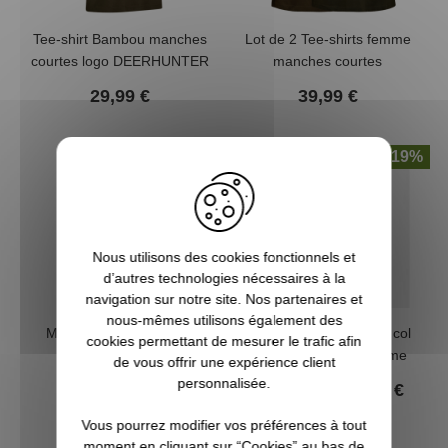
Tee-shirt Bambou manches
Lot de 2 Tee-shirts femme
courtes logo DEERHUNTER
manches courtes
DEERHUNTER
29,99 €
39,99 €
-16%
-19%
Nous utilisons des cookies fonctionnels et
d’autres technologies nécessaires à la
navigation sur notre site. Nos partenaires et
nous-mêmes utilisons également des
Maillot de corps femme
Maillot de corps isolant col
cookies permettant de mesurer le trafic afin
Quinn Merino noir
zippé Quinn laine femme
de vous offrir une expérience client
DEERHUNTER
DEERHUNTER
personnalisée.
99,99 €
104,99 €
119,99 €
129,99 €
Vous pourrez modifier vos préférences à tout
moment en cliquant sur “Cookies” au bas de