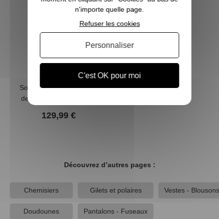
n'importe quelle page.
Refuser les cookies
Personnaliser
C'est OK pour moi
Sous-vêtement chauffant
demi-zip DEERHUNTER
129,99 €
Découvrez d’autres pages :
Chemisiers
Gilets et polaires
Vestes - Blouson
Doudounes
Pantalons - Fuseaux