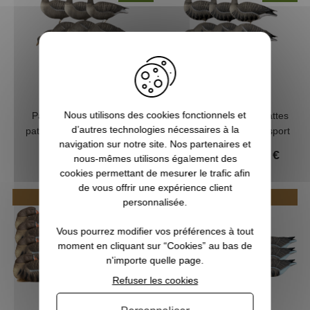
Nous utilisons des cookies fonctionnels et
Pack 6 oies cendrées à
Pack 6 oies rieuses à pattes
d’autres technologies nécessaires à la
pattes full HD avec sac de
full HD avec sac de transport
navigation sur notre site. Nos partenaires et
transport XTREM
XTREM MIGRATEURS
135,00 €
135,00 €
160,00 €
160,00 €
nous-mêmes utilisons également des
MIGRATEURS
cookies permettant de mesurer le trafic afin
de vous offrir une expérience client
(12 avis)
NOUVEAU
NOUVEAU
personnalisée.
Vous pourrez modifier vos préférences à tout
moment en cliquant sur “Cookies” au bas de
n'importe quelle page.
Refuser les cookies