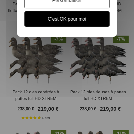
Personnaliser
Pack 12 oies rieuses HD
Pack 12 oies rieuses HD
flottantes dormeuses XTREM
flottantes actives XTREM
MIGRATEURS
MIGRATEURS
C'est OK pour moi
199,00 €
199,00 €
-7%
-7%
Pack 12 oies cendrées à
Pack 12 oies rieuses à pattes
pattes full HD XTREM
full HD XTREM
MIGRATEURS
MIGRATEURS
219,00 €
219,00 €
(1 avis)
238,00 €
238,00 €
-11%
-11%