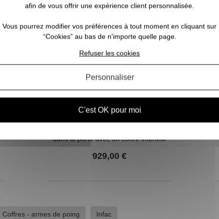
afin de vous offrir une expérience client personnalisée.
FRAIS DE PORT OFFERTS
Vous pourrez modifier vos préférences à tout moment en cliquant sur
“Cookies” au bas de n'importe quelle page.
Refuser les cookies
Personnaliser
C'est OK pour moi
Armoire 11 armes avec lunette + 3
dans la porte avec un coffre intérieur
INFAC SAFE
929,00 €
Coffres - armes de poing
Infac