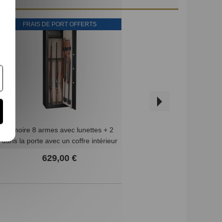
FRAIS DE PORT OFFERTS
FRAIS DE
Armoire 8 armes avec lunettes + 2
Armoire 6 arm
dans la porte avec un coffre intérieur
dans la porte 
INFAC SAFE
INF
629,00 €
34