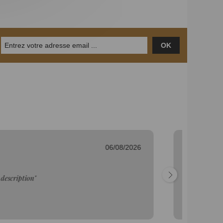
OK
06/08/2026
Fr
"C