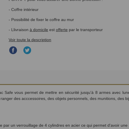
- Coffre intérieur
- Possibilité de fixer le coffre au mur
- Llivraison
à domicile
est
offerte
par le transporteur
Voir toute la description
Partager
Partager
sur
sur
Facebook
Twitter
c Safe vous permet de mettre en sécurité jusqu'à 8 armes avec lunette
ranger des acccessoires, des objets personnels, des munitions, des bi
e par un verrouillage de 4 cylindres en acier ce qui permet d'avoir une