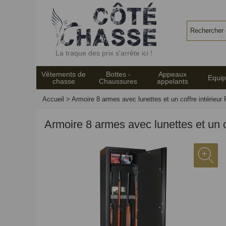
Panneau de gestion des cookies
La traque des prix s'arrête ici !
Vêtements de
Bottes -
Appeaux
Equi
chasse
Chaussures
appelants
Accueil
>
Armoire 8 armes avec lunettes et un coffre intérieu
Armoire 8 armes avec lunettes et un 