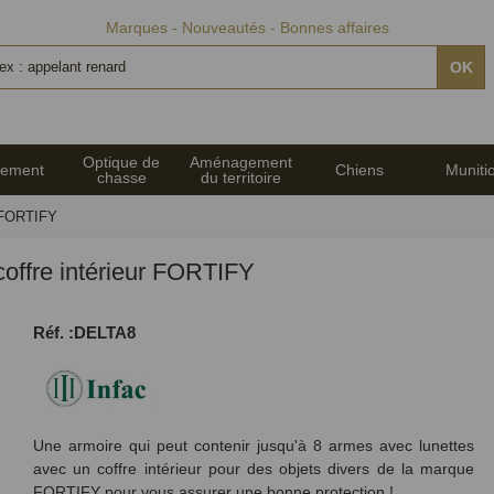
Marques
Nouveautés
Bonnes affaires
OK
Optique de
Aménagement
pement
Chiens
Muniti
chasse
du territoire
r FORTIFY
coffre intérieur FORTIFY
Réf. :DELTA8
Une armoire qui peut contenir jusqu'à 8 armes avec lunettes
avec un coffre intérieur pour des objets divers de la marque
FORTIFY pour vous assurer une bonne protection !