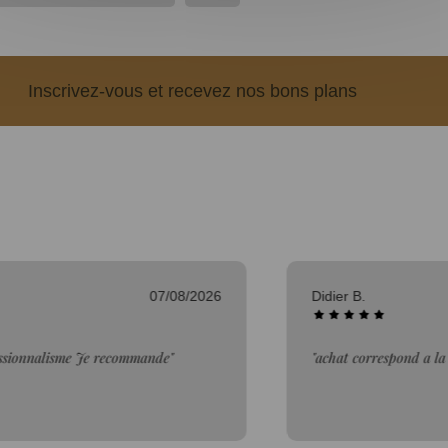
Inscrivez-vous et recevez nos bons plans
06/08/2026
Bertrand V.
description"
"Bien."