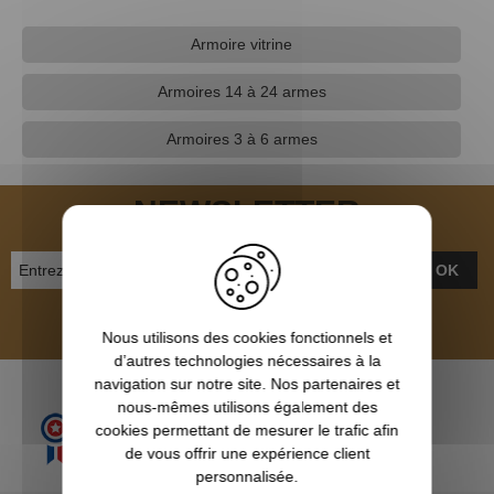
Armoire vitrine
Armoires 14 à 24 armes
Armoires 3 à 6 armes
NEWSLETTER
OK
Inscrivez-vous et recevez nos bons plans
Nous utilisons des cookies fonctionnels et
d’autres technologies nécessaires à la
navigation sur notre site. Nos partenaires et
nous-mêmes utilisons également des
cookies permettant de mesurer le trafic afin
de vous offrir une expérience client
personnalisée.