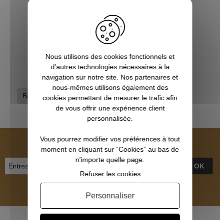
Bretelle carabine néoprène vert BERETTA
39,00 €
Nous utilisons des cookies fonctionnels et
d’autres technologies nécessaires à la
navigation sur notre site. Nos partenaires et
nous-mêmes utilisons également des
Bretelles
Equipement du chasseur
cookies permettant de mesurer le trafic afin
de vous offrir une expérience client
personnalisée.
NEWSLETTER
Vous pourrez modifier vos préférences à tout
moment en cliquant sur “Cookies” au bas de
n'importe quelle page.
OK
Refuser les cookies
Inscrivez-vous et recevez nos bons plans
Personnaliser