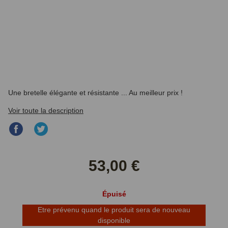
Une bretelle élégante et résistante ... Au meilleur prix !
Voir toute la description
Partager
Partager
sur
sur
Facebook
Twitter
53,00 €
Épuisé
Etre prévenu quand le produit sera de nouveau
disponible