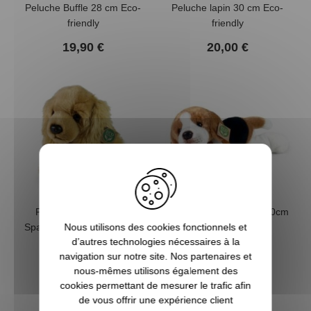
Peluche Buffle 28 cm Eco-
Peluche lapin 30 cm Eco-
friendly
friendly
19,90 €
20,00 €
Peluche chien Cocker
Peluche chien Beagle 30cm
Nous utilisons des cookies fonctionnels et
Spaniel 28 cm Eco-friendly
Eco-friendly
d’autres technologies nécessaires à la
20,00 €
20,00 €
navigation sur notre site. Nos partenaires et
nous-mêmes utilisons également des
cookies permettant de mesurer le trafic afin
de vous offrir une expérience client