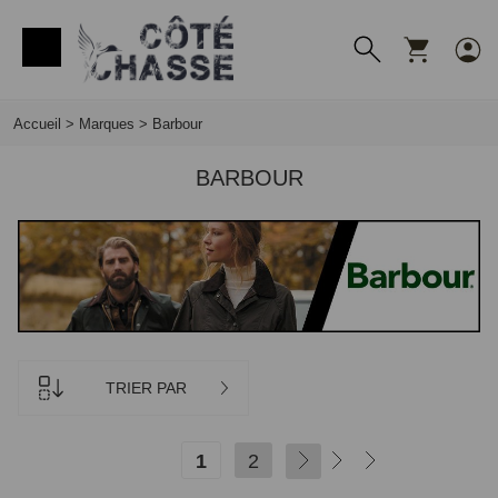
Panneau de gestion des cookies
Accueil
>
Marques
>
Barbour
BARBOUR
TRIER PAR
1
2
SUIVANT