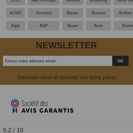
ACME
Armistol
Blaser
Brunox
Buffalo 
Aigle
B&P
Boyer
Buck
Bushn
NEWSLETTER
OK
Inscrivez-vous et recevez nos bons plans
9.2 / 10