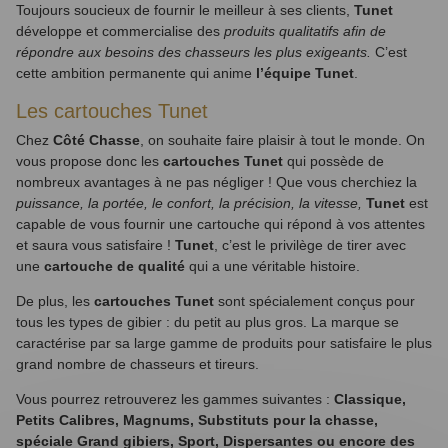
Toujours soucieux de fournir le meilleur à ses clients,
Tunet
développe et commercialise des
produits qualitatifs afin de
répondre aux besoins des chasseurs les plus exigeants.
C’est
cette ambition permanente qui anime
l’équipe Tunet
.
Les cartouches Tunet
Chez
Côté Chasse
, on souhaite faire plaisir à tout le monde. On
vous propose donc les
cartouches Tunet
qui possède de
nombreux avantages à ne pas négliger ! Que vous cherchiez la
puissance, la portée, le confort, la précision, la vitesse,
Tunet
est
capable de vous fournir une cartouche qui répond à vos attentes
et saura vous satisfaire !
Tunet
, c’est le privilège de tirer avec
une
cartouche de qualité
qui a une véritable histoire.
(1 avis)
De plus, les
cartouches Tunet
sont spécialement conçus pour
tous les types de gibier : du petit au plus gros. La marque se
caractérise par sa large gamme de produits pour satisfaire le plus
grand nombre de chasseurs et tireurs.
Vous pourrez retrouverez les gammes suivantes :
Classique,
Petits Calibres, Magnums, Substituts pour la chasse,
spéciale Grand gibiers, Sport, Dispersantes ou encore des