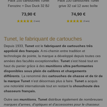
Pack 100 cartouches Tunet
Pack 100 cartouches Tunet
Ferozinc + Duo Duck 32 BJ
grive 32 cal 12 avec boîte
cal 12
plastique
73,90 €
74,90 €
Tunet, le fabriquant de cartouches
Depuis 1933,
Tunet
est le
fabriquant de cartouches très
apprécié des français
. A mi-chemin entre tradition et
technologie de pointe, la marque a développé depuis toutes ces
années des facultés exceptionnelles.
Tunet
s’est hissé tout en
haut du panier grâce à des
munitions ultra performantes
disponibles sous plein de calibres et chargements
différents
. La renommé des
cartouches de chasse et de tir de
la marque Tunet
n’est désormais plus à faire.
Tunet
a acquis
une notoriété internationale tout en restant la
chouchoute des
chasseurs français.
Outre ses
munitions
,
Tunet
distribue également de
nombreuses
marques d'armes, d'optiques et d'accessoires pour le chasseur.