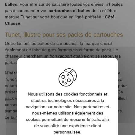
balles
. Pour être sûr de satisfaire toutes vos envies, n’hésitez
pas à commander vos
cartouches et balles
de la célèbre
marque Tunet sur votre boutique en ligné préférée :
Côté
Chasse
.
Tunet, illustre pour ses packs de cartouches
Outre les petites boîtes de cartouches, la marque choisit
également de faire de gros formats sous forme de pack. Le
chasseur cherchant un
bon rapport qualité/prix
se retrouvera
parfaitement dans ses formules économiques.
N’hésitez pas à profiter des
packs intéressants de la marque
Tunet
,
le spécialiste de la cartouche de chasse
. Vous pourrez
notamment retrouver un
pack plastique spéciale pigeon
pour
préserver
vos cartouches de l’humidité et des intempéries
. Ce
Nous utilisons des cookies fonctionnels et
pack vous permettra d’avoir une sécurité en plus et une meilleur
d’autres technologies nécessaires à la
conservation des cartouches mais également un produit
navigation sur notre site. Nos partenaires et
sympathique et esthétique. Avec ce pack plastique, vous êtes
nous-mêmes utilisons également des
certain de rester au sec en toutes conditions.
cookies permettant de mesurer le trafic afin
de vous offrir une expérience client
personnalisée.