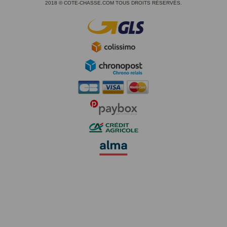
2018 © COTE-CHASSE.COM TOUS DROITS RÉSERVÉS.