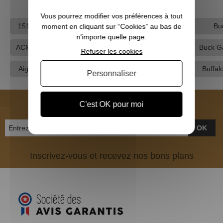
Découvrez d’autres pages :
Vous pourrez modifier vos préférences à tout
1515
Apo Concept
Barbour
Boyer
Bu
moment en cliquant sur “Cookies” au bas de
n'importe quelle page.
ACME
Armistol
Beretta
Browning
Buck G
Refuser les cookies
Aigle
B&P
Blaser
Brunox
Buffalo
Personnaliser
NEWSLETTER
C'est OK pour moi
OK
Inscrivez-vous et recevez nos bons plans