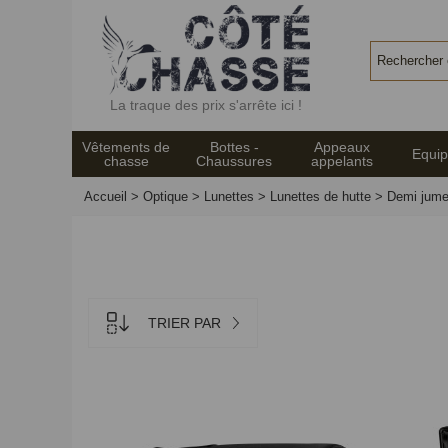
Panneau de gestion des cookies
La traque des prix s'arrête ici !
Vêtements de
Bottes -
Appeaux
Equi
chasse
Chaussures
appelants
Accueil
>
Optique
>
Lunettes
>
Lunettes de hutte
>
Demi jume
TRIER PAR