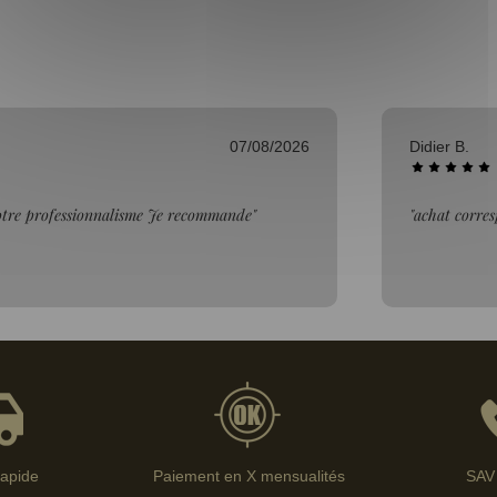
06/08/2026
Bertrand V.
description"
"Bien."
rapide
Paiement en X mensualités
SAV 