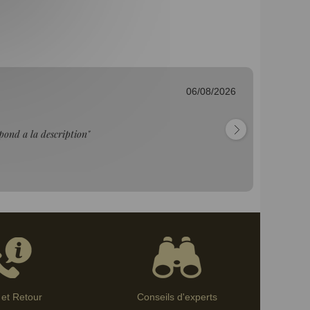
06/08/2026
Fr
"C
et Retour
Conseils d'experts