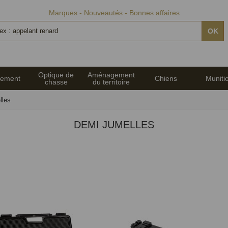
Marques
Nouveautés
Bonnes affaires
OK
Optique de
Aménagement
pement
Chiens
Muniti
chasse
du territoire
lles
DEMI JUMELLES