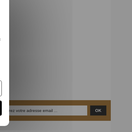
c
(5 avis)
OK