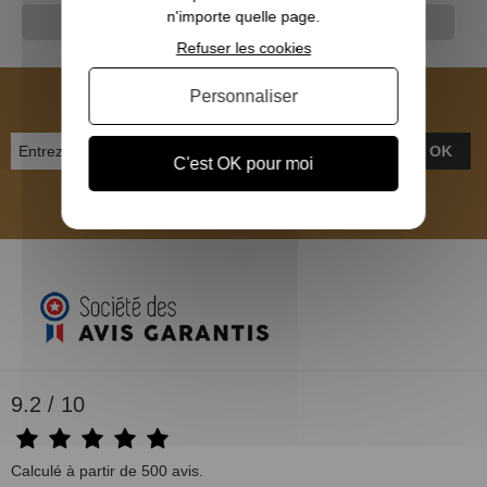
n'importe quelle page.
Guidons
Refuser les cookies
NEWSLETTER
Personnaliser
OK
C'est OK pour moi
Inscrivez-vous et recevez nos bons plans
9.2 / 10
Calculé à partir de 500 avis.