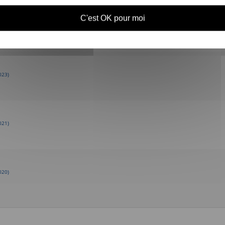
C'est OK pour moi
023)
023)
021)
020)