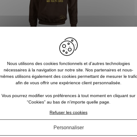
Sweat capuche marron XTREM
MIGRATEURS
32,90 €
Nous utilisons des cookies fonctionnels et d’autres technologies
nécessaires à la navigation sur notre site. Nos partenaires et nous-
mêmes utilisons également des cookies permettant de mesurer le trafi
afin de vous offrir une expérience client personnalisée.
AVIS CONCERNANT LE PRODUIT
Vous pourrez modifier vos préférences à tout moment en cliquant sur
“Cookies” au bas de n'importe quelle page.
3
Refuser les cookies
1
0
0
0
Personnaliser
1★
2★
3★
4★
5★