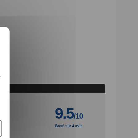
c
9.5
/10
Basé sur 4 avis