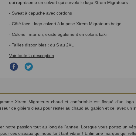
qui représente un colvert qui survole le logo Xtrem Migrateurs :
- Sweat à capuche avec cordons
- Côté face : logo colvert à la pose Xtrem Migrateurs beige
- Coloris : marron, existe également en coloris kaki
- Tailles disponibles : du S au 2XL
Voir toute la description
Partager
Partager
sur
sur
Facebook
Twitter
mme Xtrem Migrateurs chaud et confortable est floqué d'un logo qu
sseur de gibiers d'eau pour rester au chaud au gabion et ce, avec un sw
cher notre passion tout au long de l'année. Lorsque vous portez un v
pour ces oiseaux qui nous font tant vibrer ! Enfin une marque qui reflèt