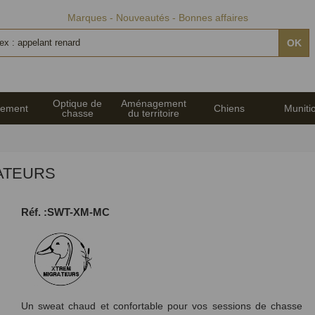
Marques
Nouveautés
Bonnes affaires
OK
Optique de
Aménagement
pement
Chiens
Muniti
chasse
du territoire
RATEURS
Réf. :SWT-XM-MC
Un sweat chaud et confortable pour vos sessions de chasse