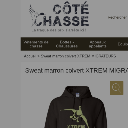
Panneau de gestion des cookies
La traque des prix s'arrête ici !
Vêtements de
Bottes -
Appeaux
Equi
chasse
Chaussures
appelants
Accueil
>
Sweat marron colvert XTREM MIGRATEURS
Sweat marron colvert XTREM MIG