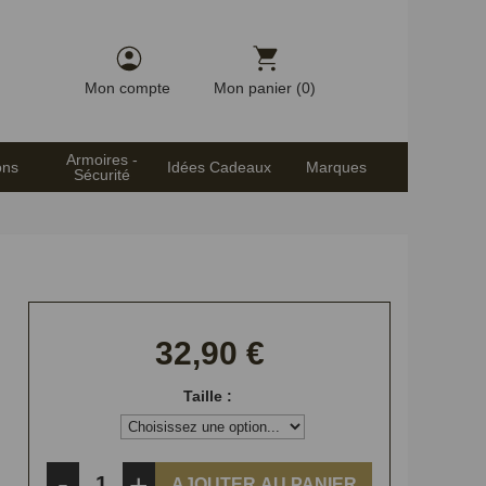
Mon compte
Mon panier (0)
Armoires -
ons
Idées Cadeaux
Marques
Sécurité
32,90 €
Taille :
-
+
AJOUTER AU PANIER