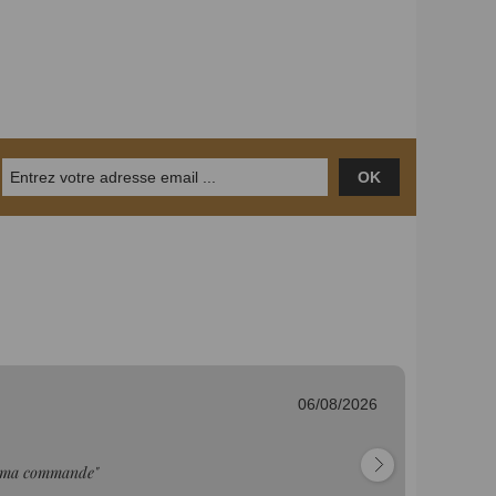
OK
06/08/2026
Mu
 ma commande"
"c