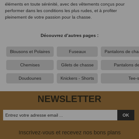
éléments en toute sérénité, avec des vêtements conçus pour
performer dans les conditions les plus rudes, et à profiter
pleinement de votre passion pour la chasse.
Découvrez d’autres pages :
Blousons et Polaires
Fuseaux
Pantalons de ch
Chemises
Gilets de chasse
Pantalons de
Doudounes
Knickers - Shorts
Tee-s
NEWSLETTER
OK
Inscrivez-vous et recevez nos bons plans