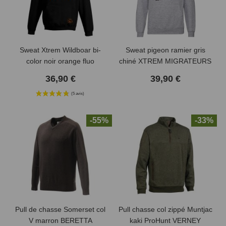
Sweat Xtrem Wildboar bi-
Sweat pigeon ramier gris
color noir orange fluo
chiné XTREM MIGRATEURS
36,90 €
39,90 €
-55%
-33%
(2 avis)
Pull de chasse Somerset col
Pull chasse col zippé Muntjac
V marron BERETTA
kaki ProHunt VERNEY