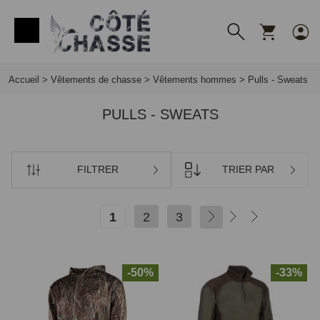
Panneau de gestion des cookies
Accueil
>
Vêtements de chasse
>
Vêtements hommes
>
Pulls - Sweats
PULLS - SWEATS
FILTRER
TRIER PAR
1
2
3
SUIVANT
-50%
-33%