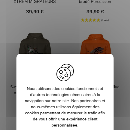
XTREM MIGRATEURS
brodé Percussion
39,90 €
39,90 €
Sweat canard sarcelle kaki
Sweat sanglier orange fluo
Nous utilisons des cookies fonctionnels et
XTREM MIGRATEURS
XTREM WILDBOAR
d’autres technologies nécessaires à la
navigation sur notre site. Nos partenaires et
39,90 €
39,90 €
nous-mêmes utilisons également des
cookies permettant de mesurer le trafic afin
de vous offrir une expérience client
personnalisée.