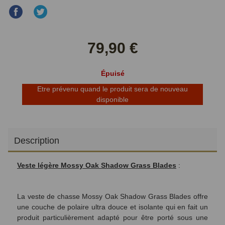
Partager
Partager
sur
sur
Facebook
Twitter
79,90 €
Épuisé
Etre prévenu quand le produit sera de nouveau
disponible
Description
Veste légère Mossy Oak Shadow Grass Blades
:
La veste de chasse Mossy Oak Shadow Grass Blades offre
une couche de polaire ultra douce et isolante qui en fait un
produit particulièrement adapté pour être porté sous une