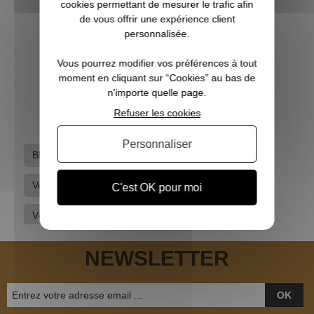
cookies permettant de mesurer le trafic afin
de vous offrir une expérience client
personnalisée.
Veste matelassée Terra MID blaze STAGUNT
Vous pourrez modifier vos préférences à tout
moment en cliquant sur “Cookies” au bas de
89,00 €
n'importe quelle page.
Refuser les cookies
Personnaliser
Black-friday
Mossy Oak
Mossy Oak
Vestes et Parkas
Vêtements de chasse
C'est OK pour moi
Vêtements hommes
NEWSLETTER
OK