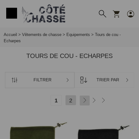
Panneau de gestion des cookies
Accueil
>
Vêtements de chasse
>
Equipements
>
Tours de cou -
Echarpes
TOURS DE COU - ECHARPES
FILTRER
TRIER PAR
1
2
SUIVANT