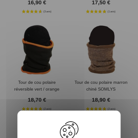
16,90 €
17,50 €
Tour de cou polaire
Tour de cou polaire marron
réversible vert / orange
chiné SOMLYS
SOMLYS
18,70 €
18,90 €