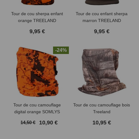
Tour de cou sherpa enfant
Tour de cou enfant sherpa
(3 avis)
orange TREELAND
marron TREELAND
9,95 €
9,95 €
-24%
Tour de cou camouflage
Tour de cou camouflage bois
digital orange SOMLYS
Treeland
10,90 €
10,95 €
14,50 €