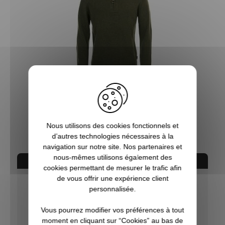
Pull col montant Holden vert BARBOUR
194,95 €
Nous utilisons des cookies fonctionnels et
d’autres technologies nécessaires à la
navigation sur notre site. Nos partenaires et
nous-mêmes utilisons également des
AVIS CONCERNANT LE PRODUIT
cookies permettant de mesurer le trafic afin
de vous offrir une expérience client
personnalisée.
10
/10
Vous pourrez modifier vos préférences à tout
VOIR L'ATTESTATION
moment en cliquant sur “Cookies” au bas de
Basé sur 3 avis