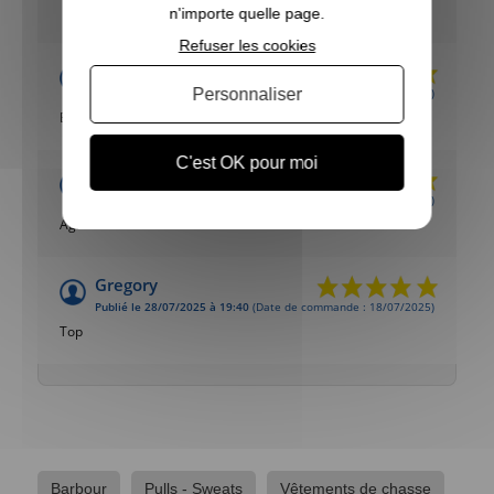
n'importe quelle page.
Refuser les cookies
Bénédicte
Personnaliser
Publié le 19/05/2026 à 14:30
(Date de commande : 09/05/2026)
Excellent produit
C'est OK pour moi
SCEA L OEUF DE L YSER
Publié le 28/12/2025 à 11:30
(Date de commande : 17/12/2025)
Agréable
Gregory
Publié le 28/07/2025 à 19:40
(Date de commande : 18/07/2025)
Top
Barbour
Pulls - Sweats
Vêtements de chasse